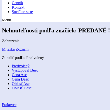
Cenník
Kontakt
Sociálne siete
Menu
Nehnuteľnosti podľa značiek:
PREDANÉ !
Zobrazenie:
Mriežka
Zoznam
Zoradiť podľa:
Predvolený
Predvolený
Vystupoval Desc
Cena Asc
Cena Desc
Oblasť Asc
Oblasť Desc
Prakovce