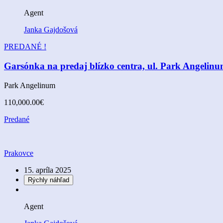
Agent
Janka Gajdošová
PREDANÉ !
Garsónka na predaj blízko centra, ul. Park Angelinu
Park Angelinum
110,000.00€
Predané
Prakovce
15. apríla 2025
Rýchly náhľad
Agent