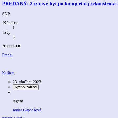
PREDANÝ: 3 izbový byt po kompletnej rekonštrukci
SNP
Kúpeľne
1
Izby
3
70,000.00€
Predaj
Košice
23. októbra 2023
Rýchly náhľad
Agent
Janka Gajdošová