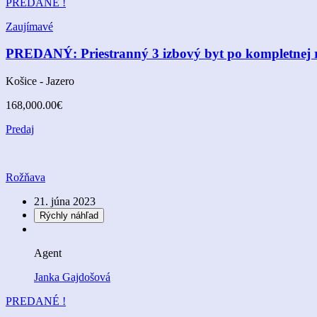
PREDANÉ !
Zaujímavé
PREDANÝ: Priestranný 3 izbový byt po kompletnej rek
Košice - Jazero
168,000.00€
Predaj
Rožňava
21. júna 2023
Rýchly náhľad
Agent
Janka Gajdošová
PREDANÉ !