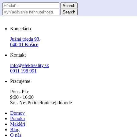
Kancelária
Južná trieda 93,
040 01 Košice
Kontakt
info@efektreality.sk
0911 198 991
Pracujeme
Pon - Pia:
9:00 - 16:00
So - Ne: Po telefonickej dohode
Domov
Ponuka
Makléri
Blog
O nás