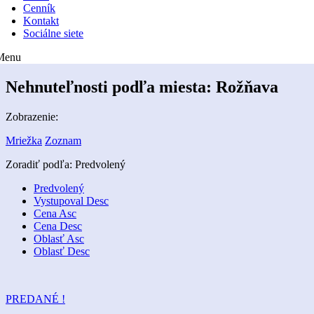
Cenník
Kontakt
Sociálne siete
Menu
Nehnuteľnosti podľa miesta:
Rožňava
Zobrazenie:
Mriežka
Zoznam
Zoradiť podľa:
Predvolený
Predvolený
Vystupoval Desc
Cena Asc
Cena Desc
Oblasť Asc
Oblasť Desc
PREDANÉ !