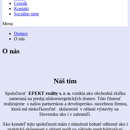
Cenník
Kontakt
Sociálne siete
Menu
Domov
O nás
O nás
Náš tím
Spoločnosť
EFEKT reality s. r. o.
vznikla ako obchodná zložka
zameraná na predaj nízkoenergetických domov. Túto činnosť
realizujeme s našou partnerskou a developersko- stavebnou firmou,
ktorá má niekoľkoročné skúsenosti v oblasti výstavby na
Slovensku ako i v zahraničí.
Ako konateľ tejto spoločnosti mám z minulosti bohaté odborné ako i
praktické skúsenosti v oblasti realít na základe predchádzajúcej