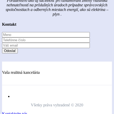
Poradenstvo ako aj súčinnosť pri oznamovaní zmeny vlastníka
nehnuteľností na príslušných úradoch prípadne správcovských
spoločnostiach a odberných miestach energií, ako sú elektrina –
plyn .
Kontakt
Vaša realitná kancelária
Všetky práva vyhradené © 2020
Kontaktujte nás