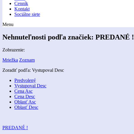
Cenník
Kontakt
Sociálne siete
Menu
Nehnuteľnosti podľa značiek:
PREDANÉ !
Zobrazenie:
Mriežka
Zoznam
Zoradiť podľa:
Vystupoval Desc
Predvolený
Vystupoval Desc
Cena Asc
Cena Desc
Oblasť Asc
Oblasť Desc
PREDANÉ !