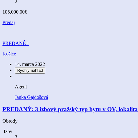
2
105,000.00€
Predaj
PREDANÉ !
Košice
14. marca 2022
Rýchly náhľad
Agent
Janka Gajdošová
PREDANÝ: 3 izbový pražský typ bytu v OV, lokalita
Obrody
Izby
3