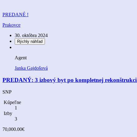
PREDANÉ !
Prakovce
30. októbra 2024
Rýchly náhľad
Agent
Janka Gajdošová
PREDANÝ: 3 izbový byt po kompletnej rekonštrukci
SNP
Kúpeľne
1
Izby
3
70,000.00€