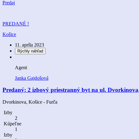
Predaj
PREDANÉ !
Košice
11. apríla 2023
Rýchly náhľad
Agent
Janka Gajdošová
Predaný: 2 izbový priestranný byt na ul. Dvorkinova,
Dvorkinova, Košice - Furča
Izby
2
Kúpeľne
1
Izby