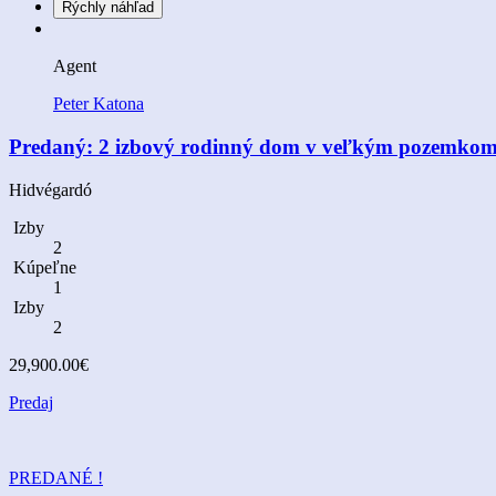
Rýchly náhľad
Agent
Peter Katona
Predaný: 2 izbový rodinný dom v veľkým pozemkom
Hidvégardó
Izby
2
Kúpeľne
1
Izby
2
29,900.00€
Predaj
PREDANÉ !