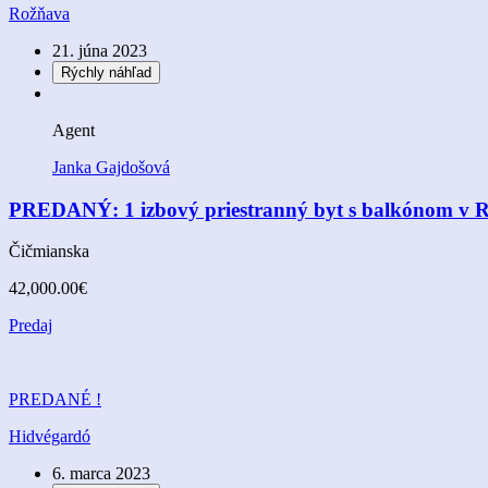
Rožňava
21. júna 2023
Rýchly náhľad
Agent
Janka Gajdošová
PREDANÝ: 1 izbový priestranný byt s balkónom v 
Čičmianska
42,000.00€
Predaj
PREDANÉ !
Hidvégardó
6. marca 2023