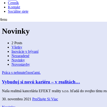
Cenník
Kontakt
Sociálne siete
Menu
Novinky
2 Posts
Všetky
Inovácie v bývaní
Nezaradené
Novinky
Novostavby
Práca s nehnuteľnosťami.
Vybuduj si novú kariéru – v realitách…
Naša realitná kancelária EFEKT reality s.r.o. hľadá do svojho tímu r
30. novembra 2021
Prečítajte Si Viac