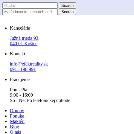
Kancelária
Južná trieda 93,
040 01 Košice
Kontakt
info@efektreality.sk
0911 198 991
Pracujeme
Pon - Pia:
9:00 - 16:00
So - Ne: Po telefonickej dohode
Domov
Ponuka
Makléri
Blog
O nás