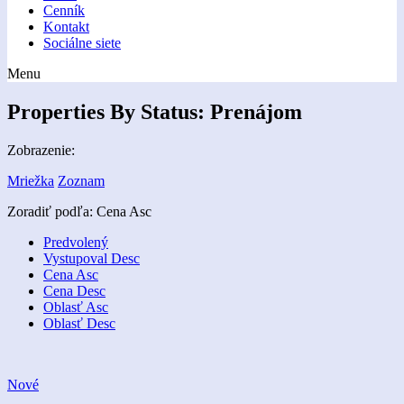
Cenník
Kontakt
Sociálne siete
Menu
Properties By Status:
Prenájom
Zobrazenie:
Mriežka
Zoznam
Zoradiť podľa:
Cena Asc
Predvolený
Vystupoval Desc
Cena Asc
Cena Desc
Oblasť Asc
Oblasť Desc
Nové