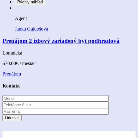
Rýchly náhľad
Agent
Janka Gajdošová
Prenájom 2 izbový zariadený byt podhradová
Lomnická
670.00€
/ mesiac
Prenájom
Kontakt