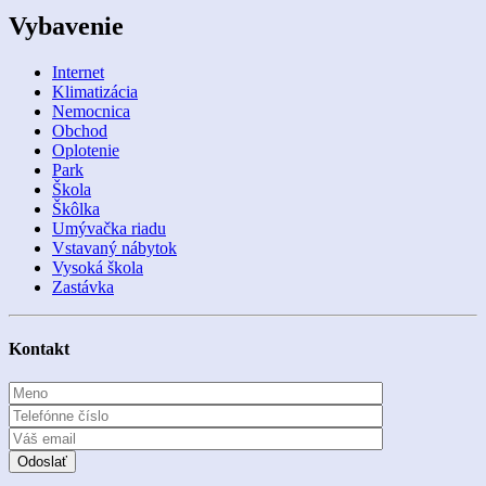
Vybavenie
Internet
Klimatizácia
Nemocnica
Obchod
Oplotenie
Park
Škola
Škôlka
Umývačka riadu
Vstavaný nábytok
Vysoká škola
Zastávka
Kontakt