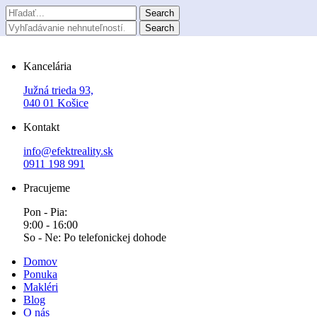
Kancelária
Južná trieda 93,
040 01 Košice
Kontakt
info@efektreality.sk
0911 198 991
Pracujeme
Pon - Pia:
9:00 - 16:00
So - Ne: Po telefonickej dohode
Domov
Ponuka
Makléri
Blog
O nás