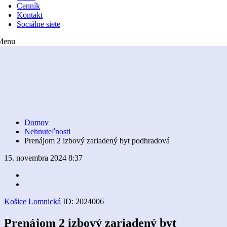
Cenník
Kontakt
Sociálne siete
Menu
Domov
Nehnuteľnosti
Prenájom 2 izbový zariadený byt podhradová
15. novembra 2024 8:37
Košice
Lomnická
ID:
2024006
Prenájom 2 izbový zariadený byt