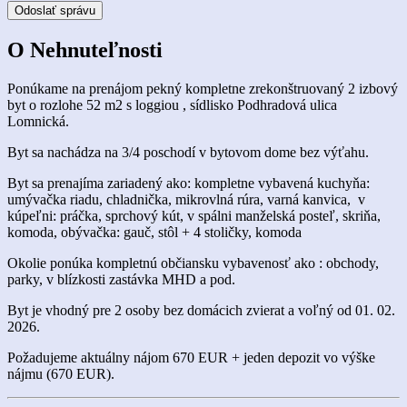
Odoslať správu
O
Nehnuteľnosti
Ponúkame na prenájom pekný kompletne zrekonštruovaný 2 izbový
byt o rozlohe 52 m2 s loggiou , sídlisko Podhradová ulica
Lomnická.
Byt sa nachádza na 3/4 poschodí v bytovom dome bez výťahu.
Byt sa prenajíma zariadený ako: kompletne vybavená kuchyňa:
umývačka riadu, chladnička, mikrovlná rúra, varná kanvica, v
kúpeľni: práčka, sprchový kút, v spálni manželská posteľ, skriňa,
komoda, obývačka: gauč, stôl + 4 stoličky, komoda
Okolie ponúka kompletnú občiansku vybavenosť ako : obchody,
parky, v blízkosti zastávka MHD a pod.
Byt je vhodný pre 2 osoby bez domácich zvierat a voľný od 01. 02.
2026.
Požadujeme aktuálny nájom 670 EUR + jeden depozit vo výške
nájmu (670 EUR).