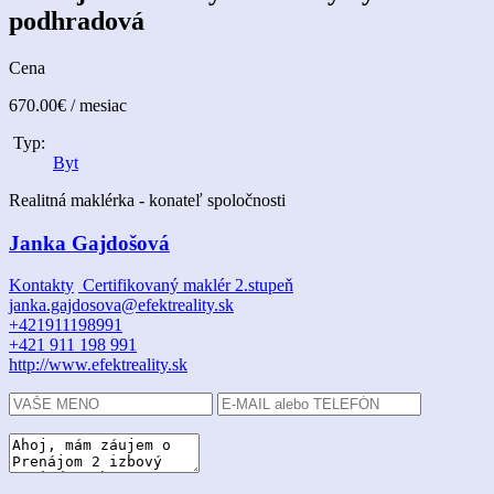
podhradová
Cena
670.00€
/ mesiac
Typ:
Byt
Realitná maklérka - konateľ spoločnosti
Janka Gajdošová
Kontakty
Certifikovaný maklér 2.stupeň
janka.gajdosova@efektreality.sk
+421911198991
+421 911 198 991
http://www.efektreality.sk