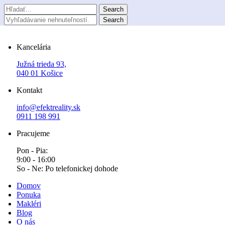
Kancelária
Južná trieda 93,
040 01 Košice
Kontakt
info@efektreality.sk
0911 198 991
Pracujeme
Pon - Pia:
9:00 - 16:00
So - Ne: Po telefonickej dohode
Domov
Ponuka
Makléri
Blog
O nás