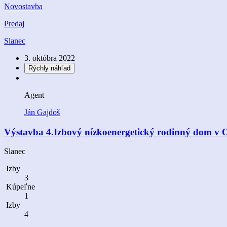
Novostavba
Predaj
Slanec
3. októbra 2022
Rýchly náhľad
Agent
Ján Gajdoš
Výstavba 4.Izbový nízkoenergetický rodinný dom v O
Slanec
Izby
3
Kúpeľne
1
Izby
4