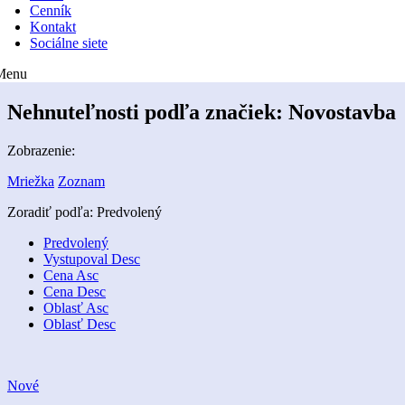
Cenník
Kontakt
Sociálne siete
Menu
Nehnuteľnosti podľa značiek:
Novostavba
Zobrazenie:
Mriežka
Zoznam
Zoradiť podľa:
Predvolený
Predvolený
Vystupoval Desc
Cena Asc
Cena Desc
Oblasť Asc
Oblasť Desc
Nové