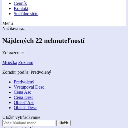
Cenník
Kontakt
Sociálne siete
Menu
Načítava sa...
Nájdených 22 nehnuteľností
Zobrazenie:
Mriežka
Zoznam
Zoradiť podľa:
Predvolený
Predvolený
Vystupoval Desc
Cena Asc
Cena Desc
Oblasť Asc
Oblasť Desc
Uložiť vyhľadávanie
Uložiť