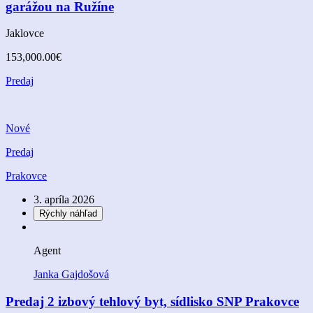
garážou na Ružíne
Jaklovce
153,000.00€
Predaj
Nové
Predaj
Prakovce
3. apríla 2026
Rýchly náhľad
Agent
Janka Gajdošová
Predaj 2 izbový tehlový byt, sídlisko SNP Prakovce