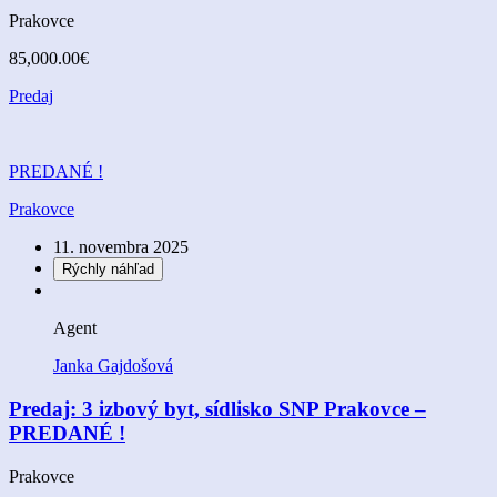
Prakovce
85,000.00€
Predaj
PREDANÉ !
Prakovce
11. novembra 2025
Rýchly náhľad
Agent
Janka Gajdošová
Predaj: 3 izbový byt, sídlisko SNP Prakovce –
PREDANÉ !
Prakovce