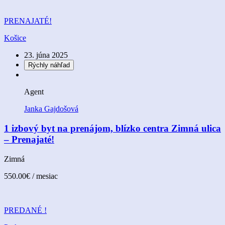
PRENAJATÉ!
Košice
23. júna 2025
Rýchly náhľad
Agent
Janka Gajdošová
1 izbový byt na prenájom, blízko centra Zimná ulica
– Prenajaté!
Zimná
550.00€
/ mesiac
PREDANÉ !