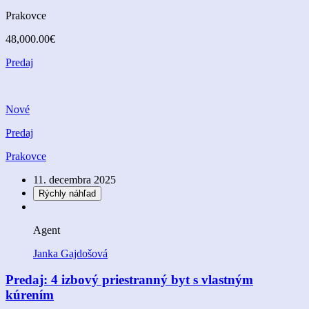
Prakovce
48,000.00€
Predaj
Nové
Predaj
Prakovce
11. decembra 2025
Rýchly náhľad
Agent
Janka Gajdošová
Predaj: 4 izbový priestranný byt s vlastným
kúrením