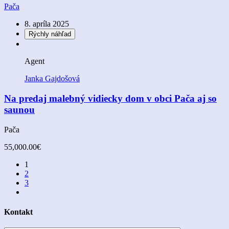
Pača
8. apríla 2025
Rýchly náhľad
Agent
Janka Gajdošová
Na predaj malebný vidiecky dom v obci Pača aj so
saunou
Pača
55,000.00€
1
2
3
Kontakt