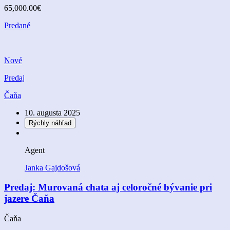
65,000.00€
Predané
Nové
Predaj
Čaňa
10. augusta 2025
Rýchly náhľad
Agent
Janka Gajdošová
Predaj: Murovaná chata aj celoročné bývanie pri
jazere Čaňa
Čaňa