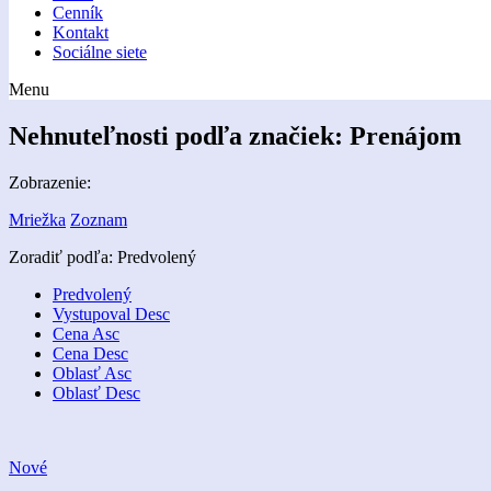
Cenník
Kontakt
Sociálne siete
Menu
Nehnuteľnosti podľa značiek:
Prenájom
Zobrazenie:
Mriežka
Zoznam
Zoradiť podľa:
Predvolený
Predvolený
Vystupoval Desc
Cena Asc
Cena Desc
Oblasť Asc
Oblasť Desc
Nové