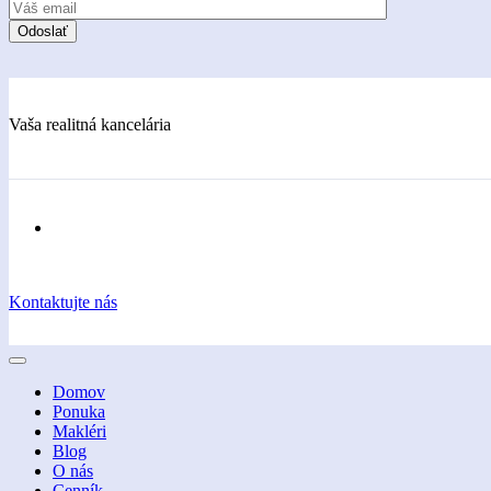
Vaša realitná kancelária
Kontaktujte nás
Domov
Ponuka
Makléri
Blog
O nás
Cenník