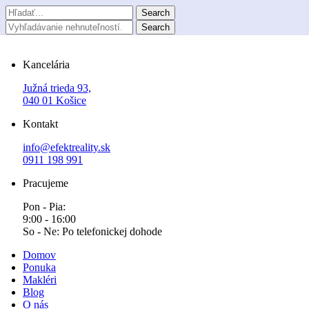
Kancelária
Južná trieda 93,
040 01 Košice
Kontakt
info@efektreality.sk
0911 198 991
Pracujeme
Pon - Pia:
9:00 - 16:00
So - Ne: Po telefonickej dohode
Domov
Ponuka
Makléri
Blog
O nás