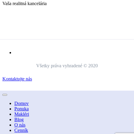
Vaša realitná kancelária
Všetky práva vyhradené © 2020
Kontaktujte nás
Domov
Ponuka
Makléri
Blog
O nás
Cenník